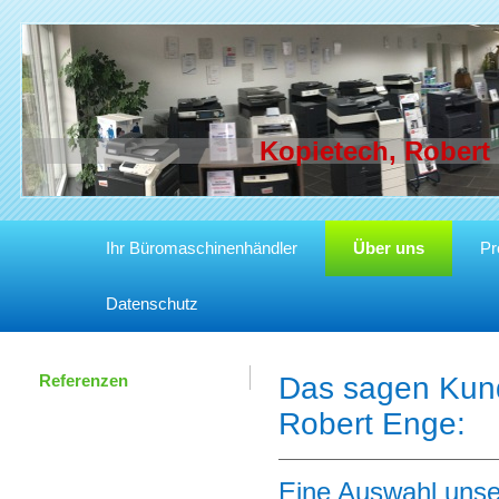
Kopietech, Robert
Ihr Büromaschinenhändler
Über uns
Pr
Datenschutz
Referenzen
Das sagen Kun
Robert Enge:
Eine Auswahl unse