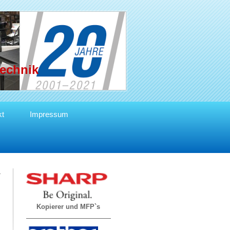
technik
kt
Impressum
Kopierer und MFP`s