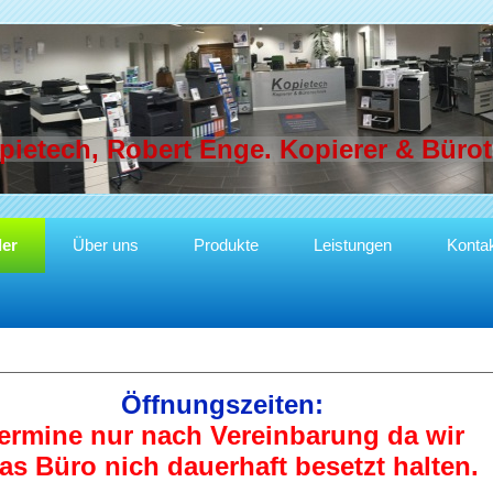
pietech, Robert Enge. Kopierer & Büro
ler
Über uns
Produkte
Leistungen
Konta
Öffnungszeiten:
ermine nur nach Vereinbarung
da wir
as Büro nich dauerhaft besetzt halten.